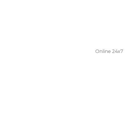
301 56
1446
Online 24x7
Home
About Us
Services
Personal Care
Skilled Nursing
Respite Care
Our Team