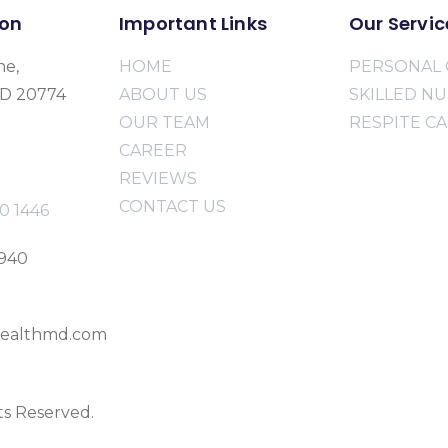
ion
Important Links
Our Servic
ne,
HOME
PERSONAL 
MD 20774
ABOUT US
SKILLED N
OUR TEAM
RESPITE C
CAREER
REVIEWS
CONTACT US
0 1446
2940
ealthmd.com
ts Reserved.