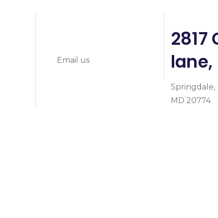
info@prymeheal
0
2817 
lane,
Email us
Springdale,
MD 20774