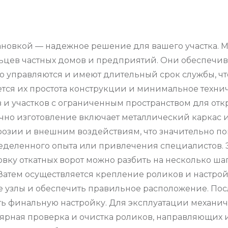
тановкой — надежное решение для вашего участка. 
ьцев частных домов и предприятий. Они обеспечи
ко управляются и имеют длительный срок службы, ч
ся их простота конструкции и минимальное техниче
и участков с ограниченным пространством для отк
ычно изготовление включает металлический каркас 
розии и внешним воздействиям, что значительно по
ределенного опыта или привлечения специалистов. 
вку откатных ворот можно разбить на несколько ша
атем осуществляется крепление роликов и настройк
е узлы и обеспечить правильное расположение. По
ь финальную настройку. Для эксплуатации механич
ярная проверка и очистка роликов, направляющих и