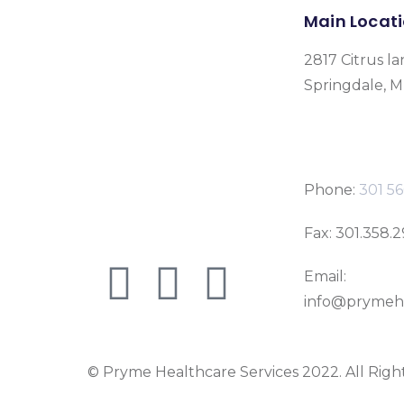
Main Locat
2817 Citrus la
Springdale, 
Phone:
301 56
Fax: 301.358.
Email:
info@prymeh
© Pryme Healthcare Services 2022. All Righ