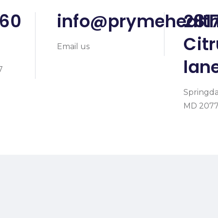
560
info@prymeheal
281
Cit
Email us
lane
7
Springda
MD 207
Our Team
Career
Contact