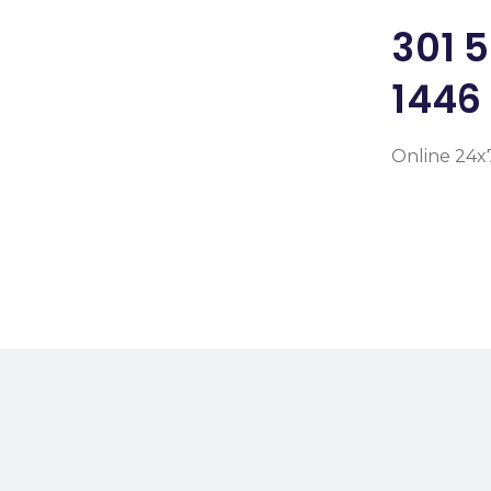
301 
1446
Online 24x
Home
About Us
Services