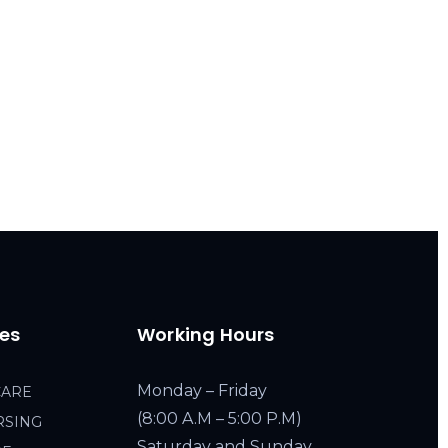
ces
Working Hours
Monday – Friday
CARE
(8:00 A.M – 5:00 P.M)
RSING
Saturday and Sunday