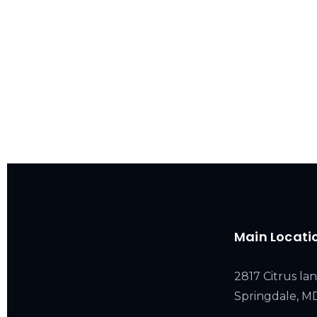
Main Locati
2817 Citrus lan
Springdale, 