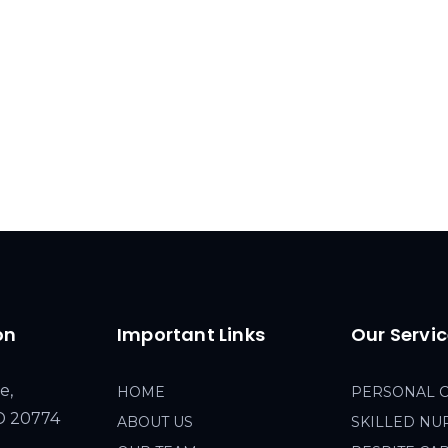
on
Important Links
Our Servi
e,
HOME
PERSONAL 
MD 20774
ABOUT US
SKILLED NU