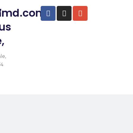
thmd.com
7
rus
,
le,
74