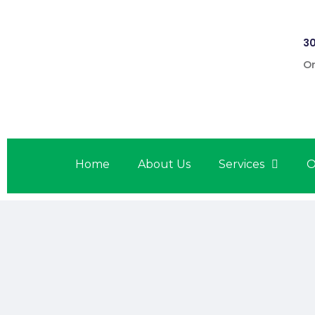
30
On
Home
About Us
Services
O