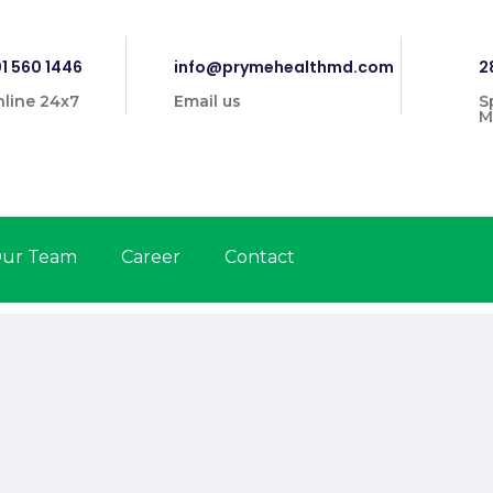
1 560 1446
info@prymehealthmd.com
2
line 24x7
Email us
S
M
ur Team
Career
Contact