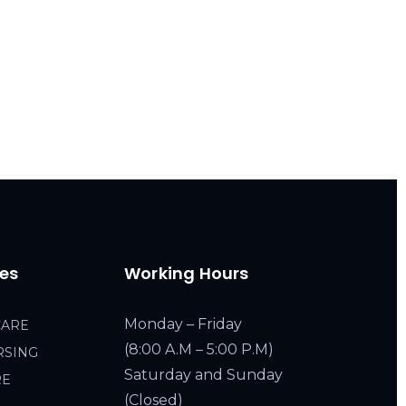
ces
Working Hours
Monday – Friday
CARE
(8:00 A.M – 5:00 P.M)
RSING
Saturday and Sunday
RE
(Closed)