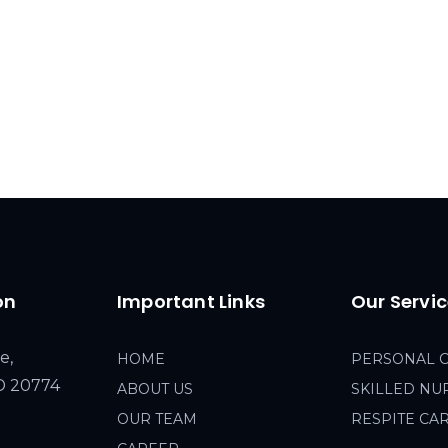
on
Important Links
Our Servi
e,
HOME
PERSONAL 
MD 20774
ABOUT US
SKILLED NU
OUR TEAM
RESPITE CA