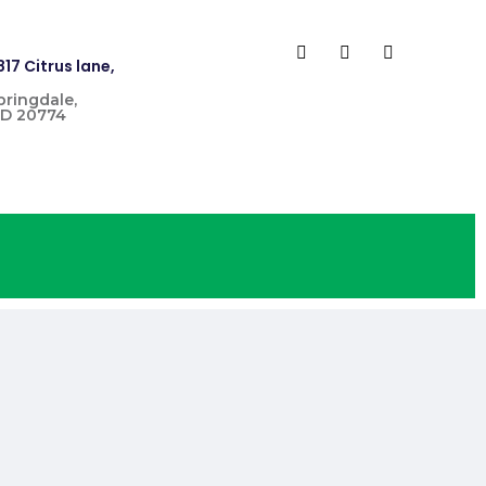
817 Citrus lane,
pringdale,
D 20774