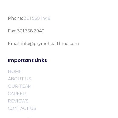
Phone:
301 560 1446
Fax: 301.358.2940
Email: info@prymehealthmd.com
Important Links
HOME
ABOUT US
OUR TEAM
CAREER
REVIEWS
CONTACT US