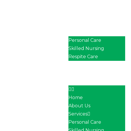
Home
About Us
Services
Personal Care
Skilled Nursing
Respite Care
Our Team
Career
Contact
Home
About Us
Services
Personal Care
Skilled Nursing