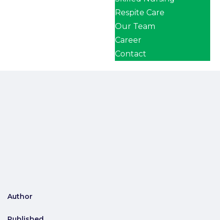
Respite Care
Our Team
Career
Contact
Author
Published