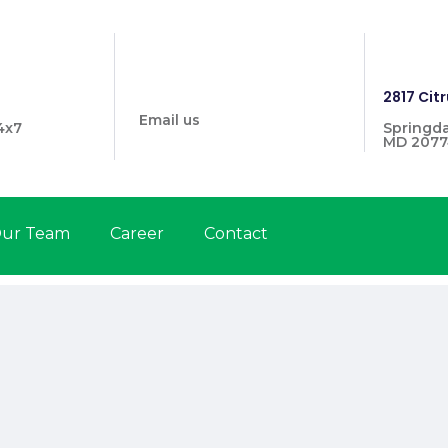
info@prymehealthmd.com
1446
2817 Citr
Email us
4x7
Springda
MD 2077
ur Team
Career
Contact