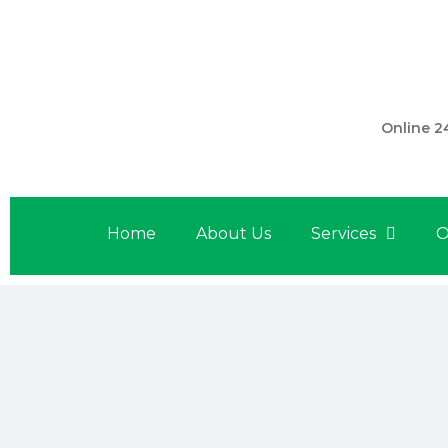
301 560 
Online 2
Home
About Us
Services
O