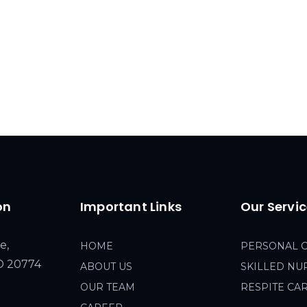
on
Important Links
Our Servi
e,
HOME
PERSONAL 
MD 20774
ABOUT US
SKILLED NU
OUR TEAM
RESPITE CA