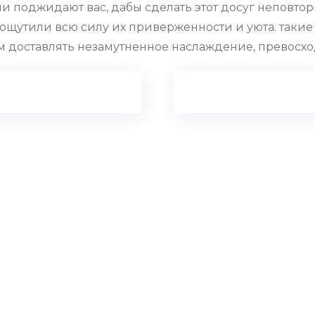
 поджидают вас, дабы сделать этот досуг неповторимы
ы ощутили всю силу их приверженности и уюта. таки
м доставлять незамутненное наслаждение, превосх