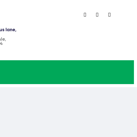
us lane,
le,
4