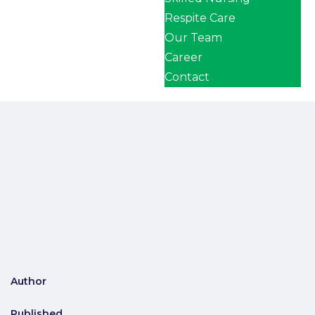
Respite Care
Our Team
Career
Contact
Author
Published