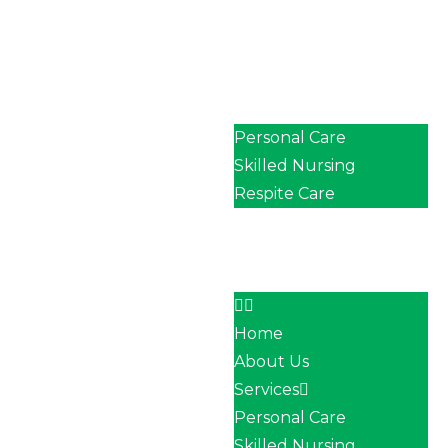
Home
About Us
Services
Personal Care
Skilled Nursing
Respite Care
Our Team
Career
Contact
Home
About Us
Services
Personal Care
Skilled Nursing