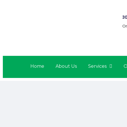
30
On
Home
About Us
Services
O