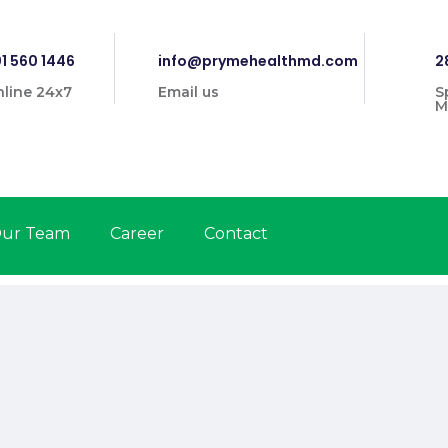
1 560 1446
info@prymehealthmd.com
2
line 24x7
Email us
S
M
ur Team
Career
Contact