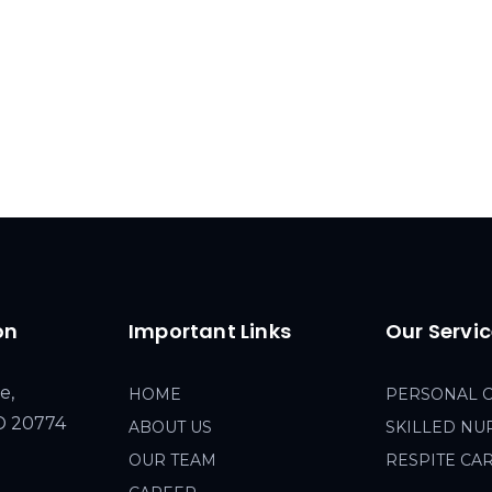
on
Important Links
Our Servi
e,
HOME
PERSONAL 
MD 20774
ABOUT US
SKILLED NU
OUR TEAM
RESPITE CA