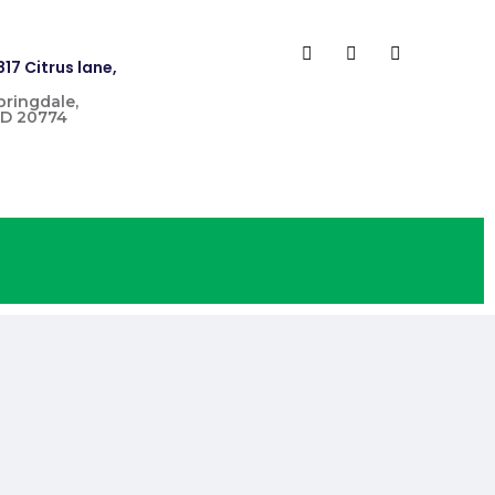
817 Citrus lane,
pringdale,
D 20774