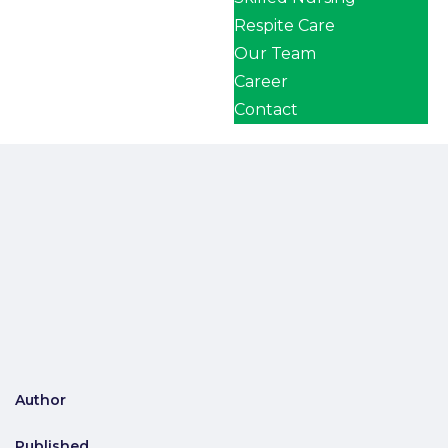
Respite Care
Our Team
Career
Contact
Author
Published