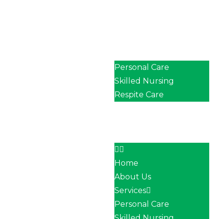
Home
About Us
Services
Personal Care
Skilled Nursing
Respite Care
Our Team
Career
Contact
Home
About Us
Services
Personal Care
Skilled Nursing