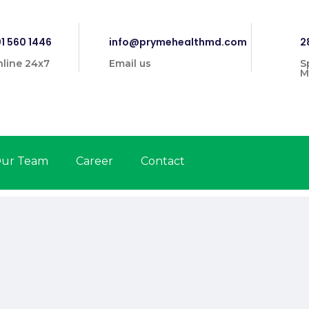
1 560 1446
info@prymehealthmd.com
2
line 24x7
Email us
S
M
ur Team
Career
Contact