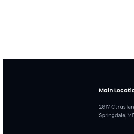
Main Locati
2817 Citrus lan
Springdale, 