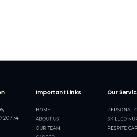
on
Important Links
Our Servi
e,
HOME
PERSONAL 
MD 20774
ABOUT US
SKILLED NU
OUR TEAM
RESPITE CA