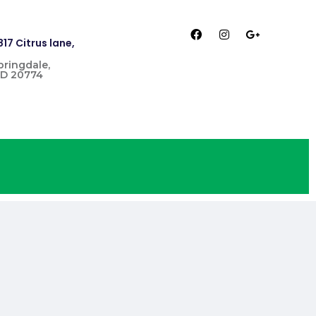
817 Citrus lane,
pringdale,
D 20774