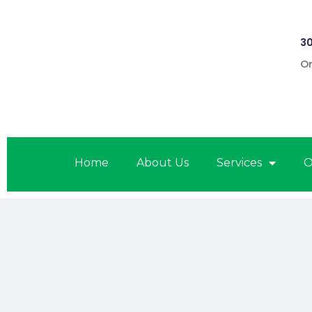
30
On
Home
About Us
Services
O