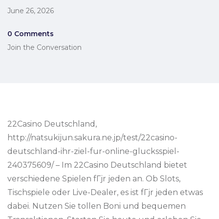
June 26, 2026
0 Comments
Join the Conversation
22Casino Deutschland,
http://natsukijun.sakura.ne.jp/test/22casino-
deutschland-ihr-ziel-fur-online-glucksspiel-
240375609/ – Im 22Casino Deutschland bietet
verschiedene Spielen fГјr jeden an. Ob Slots,
Tischspiele oder Live-Dealer, es ist fГјr jeden etwas
dabei. Nutzen Sie tollen Boni und bequemen