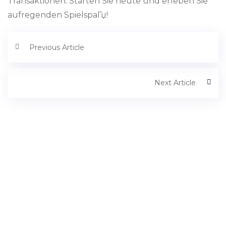
Transaktionen. Starten Sie heute und erleben Sie
aufregenden SpielspaГџ!
Previous Article
Next Article