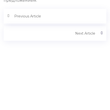
предложением.
Previous Article
Next Article