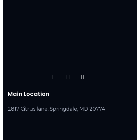
Main Location
2817 Citrus lane, Springdale, MD 20774