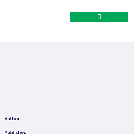
Author
Published