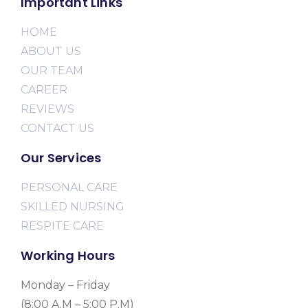
Important Links
HOME
ABOUT US
OUR TEAM
CAREER
REVIEWS
CONTACT US
Our Services
PERSONAL CARE
SKILLED NURSING
RESPITE CARE
Working Hours
Monday – Friday
(8:00 A.M – 5:00 P.M)