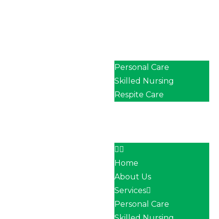
Home
About Us
Services
Personal Care
Skilled Nursing
Respite Care
Our Team
Career
Contact
Home
About Us
Services
Personal Care
Skilled Nursing