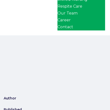
Respite Care
Our Team
Career
Contact
Author
Published