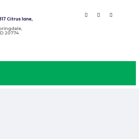
817 Citrus lane,
pringdale,
D 20774