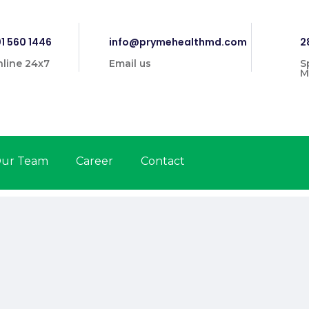
1 560 1446
info@prymehealthmd.com
2
line 24x7
Email us
S
M
ur Team
Career
Contact