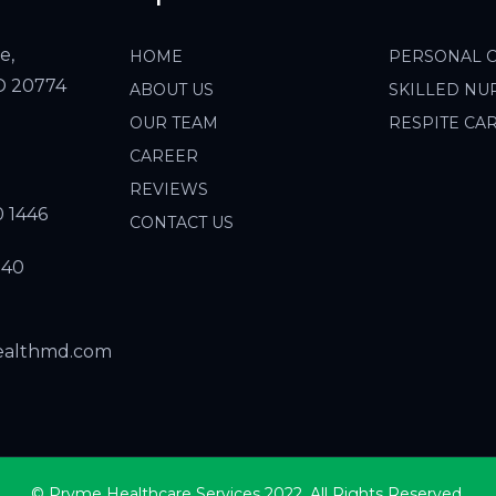
e,
HOME
PERSONAL 
MD 20774
ABOUT US
SKILLED NU
OUR TEAM
RESPITE CA
CAREER
REVIEWS
0 1446
CONTACT US
940
ealthmd.com
© Pryme Healthcare Services 2022. All Rights Reserved.