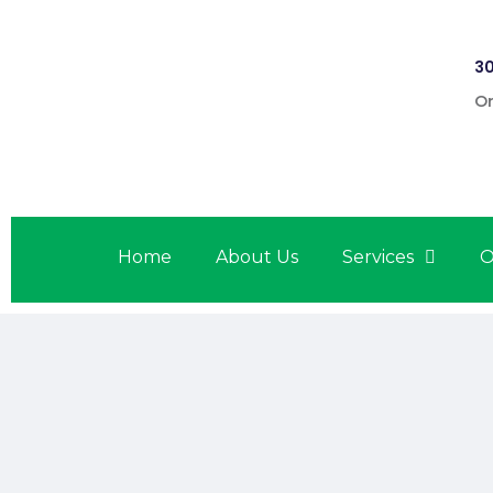
30
On
Home
About Us
Services
O