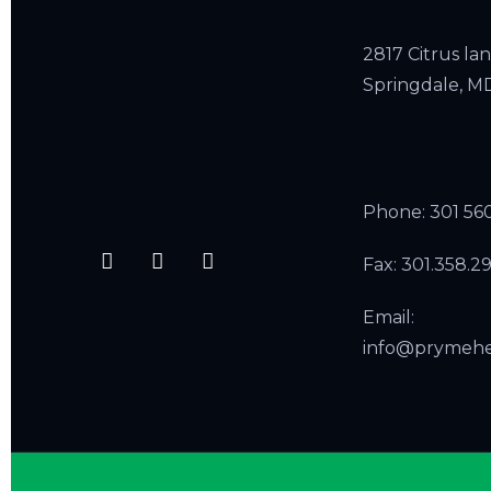
2817 Citrus lan
Springdale, 
Phone:
301 56
Fax: 301.358.2
Email:
info@prymeh