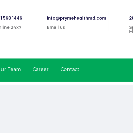
1 560 1446
info@prymehealthmd.com
2
line 24x7
Email us
S
M
ur Team
Career
Contact