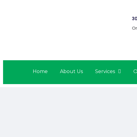
30
On
Home
About Us
Services
O