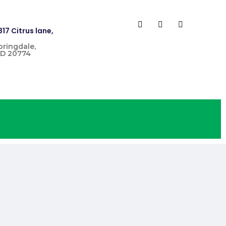
817 Citrus lane,
pringdale,
D 20774