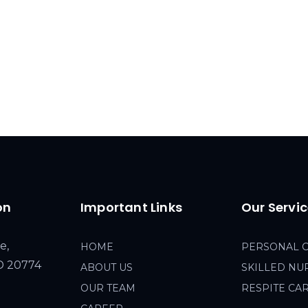
on
Important Links
Our Servi
e,
HOME
PERSONAL 
MD 20774
ABOUT US
SKILLED NU
OUR TEAM
RESPITE CA