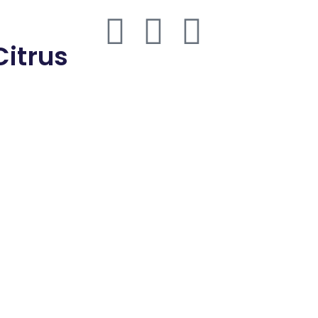
thmd.com
Citrus