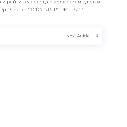
ам и рейтингу перед совершением сделки
µРЅ onion СЃСЃС‹Р»РєР° РІС…РѕРґ
Next Article