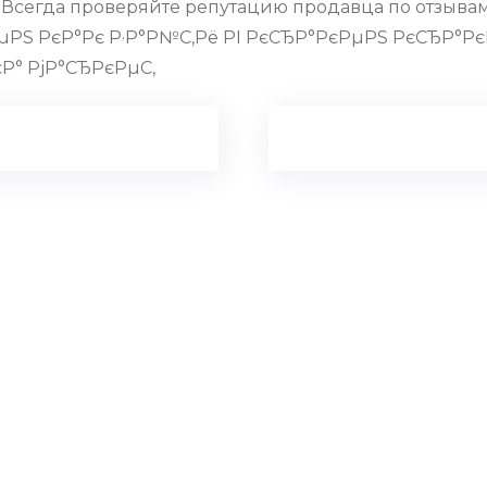
. Всегда проверяйте репутацию продавца по отзыв
µРЅ РєР°Рє Р·Р°Р№С‚Рё РІ РєСЂР°РєРµРЅ РєСЂР°РєР
Р° РјР°СЂРєРµС‚