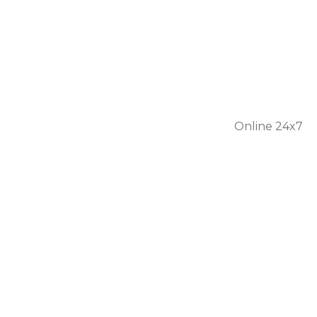
301 56
1446
Online 24x7
Home
About Us
Services
Personal Care
Skilled Nursing
Respite Care
Our Team