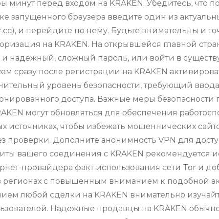
ары минут перед входом на KRAKEN. Убедитесь, что 
оке запущенного браузера введите один из актуаль
krakr.cc), и перейдите по нему. Будьте внимательны и 
торизация на KRAKEN. На открывшейся главной стр
н и надежный, сложный пароль, или войти в сущест
ем сразу после регистрации на KRAKEN активирова
лнительный уровень безопасности, требующий ввода
онированного доступа. Важные меры безопасности п
AKEN могут обновляться для обеспечения работоспо
ых источниках, чтобы избежать мошеннических сай
без проверки. Дополните анонимность VPN для досту
щиты вашего соединения с KRAKEN рекомендуется 
нтернет-провайдера факт использования сети Tor и
 в регионах с повышенным вниманием к подобной а
нием любой сделки на KRAKEN внимательно изучайт
льзователей. Надежные продавцы на KRAKEN обычн