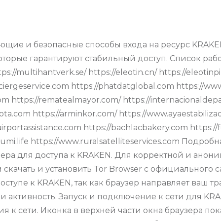
ующие и безопасные способы входа на ресурс KRAK
торые гарантируют стабильный доступ. Список раб
multihantverk.se/ https://eleotin.cn/ https://eleotinpi
onciergeservice.com https://phatdatglobal.com https://w
.com https://rematealmayor.com/ https://internacionalde
gota.com https://arminkor.com/ https://www.ayaestabiliz
irportassistance.com https://bachlacbakery.com https:/
/masumi.life https://www.ruralsatelliteservices.com По
зера для доступа к KRAKEN. Для корректной и ано
качать и установить Tor Browser с официального са
тупе к KRAKEN, так как браузер направляет ваш т
 активность. Запуск и подключение к сети для KRA
 к сети. Иконка в верхней части окна браузера пок