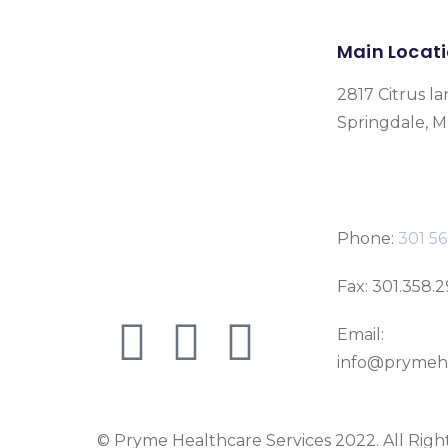
Main Locat
2817 Citrus la
Springdale, 
Phone:
301 56
Fax: 301.358.
Email:
info@prymeh
© Pryme Healthcare Services 2022. All Righ