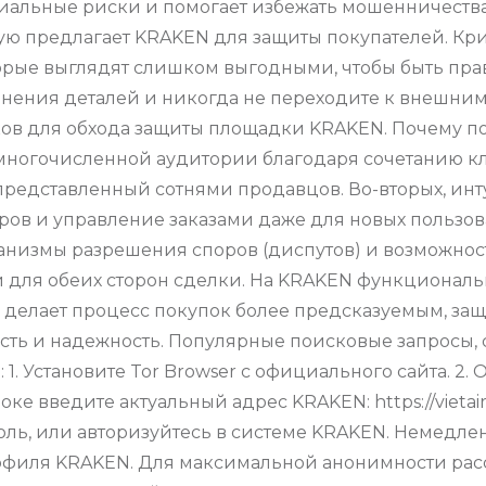
циальные риски и помогает избежать мошенничества
орую предлагает KRAKEN для защиты покупателей. К
орые выглядят слишком выгодными, чтобы быть пра
нения деталей и никогда не переходите к внешним
ников для обхода защиты площадки KRAKEN. Почему 
ногочисленной аудитории благодаря сочетанию клю
представленный сотнями продавцов. Во-вторых, ин
ров и управление заказами даже для новых пользова
анизмы разрешения споров (диспутов) и возможнос
 для обеих сторон сделки. На KRAKEN функциональ
о делает процесс покупок более предсказуемым, за
ть и надежность. Популярные поисковые запросы, 
1. Установите Tor Browser с официального сайта. 2
роке введите актуальный адрес KRAKEN: https://vieta
оль, или авторизуйтесь в системе KRAKEN. Немедл
офиля KRAKEN. Для максимальной анонимности рас