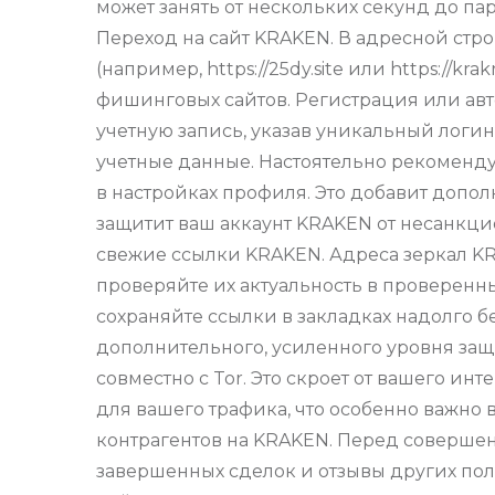
может занять от нескольких секунд до п
Переход на сайт KRAKEN. В адресной стр
(например, https://25dy.site или https://
фишинговых сайтов. Регистрация или ав
учетную запись, указав уникальный логи
учетные данные. Настоятельно рекоменду
в настройках профиля. Это добавит допо
защитит ваш аккаунт KRAKEN от несанкци
свежие ссылки KRAKEN. Адреса зеркал KR
проверяйте их актуальность в проверенн
сохраняйте ссылки в закладках надолго 
дополнительного, усиленного уровня за
совместно с Tor. Это скроет от вашего и
для вашего трафика, что особенно важно
контрагентов на KRAKEN. Перед соверше
завершенных сделок и отзывы других по