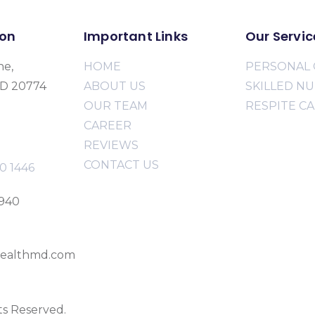
ion
Important Links
Our Servic
ne,
HOME
PERSONAL 
MD 20774
ABOUT US
SKILLED N
OUR TEAM
RESPITE C
CAREER
REVIEWS
CONTACT US
0 1446
2940
ealthmd.com
ts Reserved.