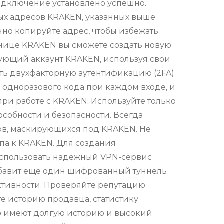
подключение установлено успешно.
ных адресов KRAKEN, указанных выше
точно копируйте адрес, чтобы избежать
анице KRAKEN вы сможете создать новую
вующий аккаунт KRAKEN, используя свои
ть двухфакторную аутентификацию (2FA)
 одноразового кода при каждом входе, и
ри работе с KRAKEN: Используйте только
собности и безопасности. Всегда
тов, маскирующихся под KRAKEN. Не
па к KRAKEN. Для создания
использовать надежный VPN-сервис
 добавит еще один шифрованный туннель
ктивности. Проверяйте репутацию
е историю продавца, статистику
о имеют долгую историю и высокий