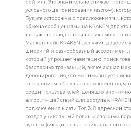
рейтинг. Это значительно снижает потен
условного депонирования (escrow), кот
Будьте осторожны с предложениями, кот
обмена сообщениями на KRAKEN для уточ
так как это стандартная тактика мошен
Маркетплейс KRAKEN заслужил доверие м
широкий и разнообразный ассортимент, 
который упрощает навигацию, поиск това
безопасных транзакций, включающая мех
депонирования, что минимизирует риски
отношением к безопасности клиентов, чт
среди пользователей, ценящих анонимнос
алгоритм действий для доступа к KRAKEN: 
подключения к сети Tor. 3. В адресной ст
создав уникальный логин и сложный пар
аутентификацию в настройках вашего пр