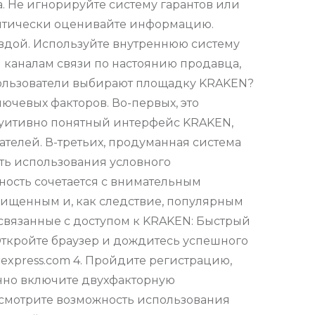
. Не игнорируйте систему гарантов или
ритически оценивайте информацию.
вдой. Используйте внутреннюю систему
 каналам связи по настоянию продавца,
пользователи выбирают площадку KRAKEN?
чевых факторов. Во-первых, это
туитивно понятный интерфейс KRAKEN,
телей. В-третьих, продуманная система
ть использования условного
ность сочетается с внимательным
щищенным и, как следствие, популярным
связанные с доступом к KRAKEN: Быстрый
. Откройте браузер и дождитесь успешного
irexpress.com 4. Пройдите регистрацию,
енно включите двухфакторную
смотрите возможность использования