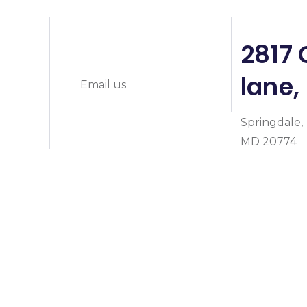
info@prymeheal
0
2817 
lane,
Email us
Springdale,
MD 20774