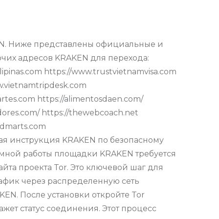
EN. Ниже представлены официальные и
очих адресов KRAKEN для перехода:
lipinas.com https://www.trustvietnamvisa.com
ww.vietnamtripdesk.com
partes.com https://alimentosdaen.com/
adores.com/ https://thewebcoach.net
/fdmarts.com
дробная инструкция KRAKEN по безопасному
нимной работы площадки KRAKEN требуется
йта проекта Tor. Это ключевой шаг для
рафик через распределенную сеть
KEN. После установки откройте Tor
ажет статус соединения. Этот процесс