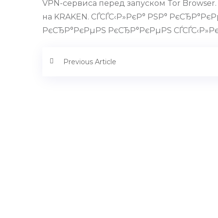
VPN-сервиса перед запуском Tor Browser
на KRAKEN. СЃСЃС‹Р»РєР° РЅР° РєСЂР°РєР
РєСЂР°РєРµРЅ РєСЂР°РєРµРЅ СЃСЃС‹Р»Рє
Previous Article