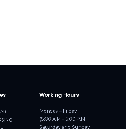
ces
Working Hours
Monday – Friday
CARE
(8:00 A.M – 5:00 P.M)
RSING
Saturday and Sunday
RE