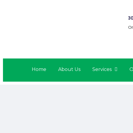
30
On
Home
About Us
Services
O