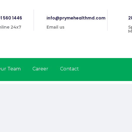
1 560 1446
info@prymehealthmd.com
2
line 24x7
Email us
S
M
ur Team
Career
Contact