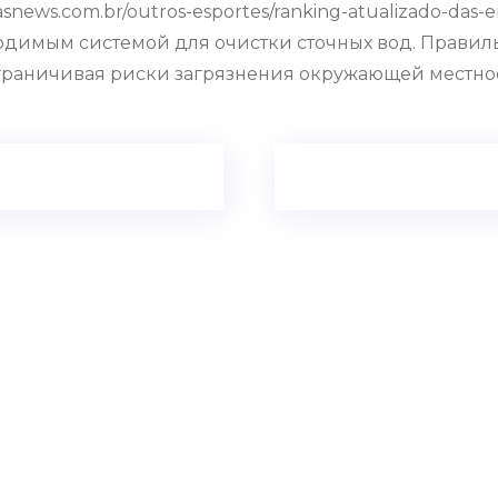
snews.com.br/outros-esportes/ranking-atualizado-das-en
бходимым системой для очистки сточных вод. Правил
граничивая риски загрязнения окружающей местнос