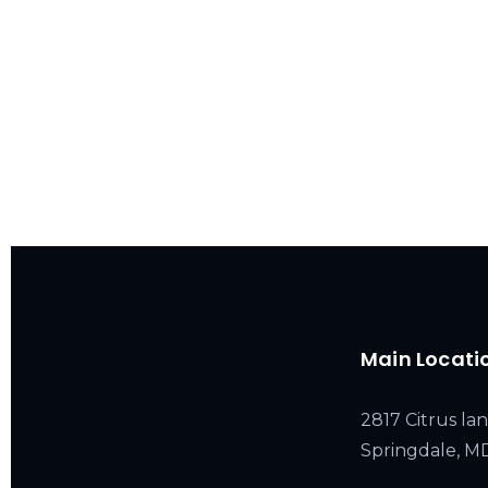
Main Locati
2817 Citrus lan
Springdale, 