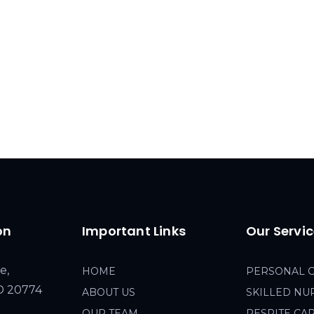
on
Important Links
Our Servi
e,
HOME
PERSONAL 
MD 20774
ABOUT US
SKILLED NU
OUR TEAM
RESPITE CA