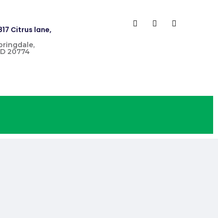
817 Citrus lane,
pringdale,
D 20774