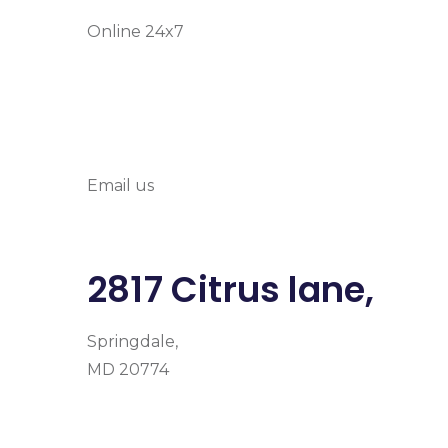
Online 24x7
info@prymehealth
Email us
2817 Citrus lane,
Springdale,
MD 20774
Facebook
Instagram
Google-plus-g
Home