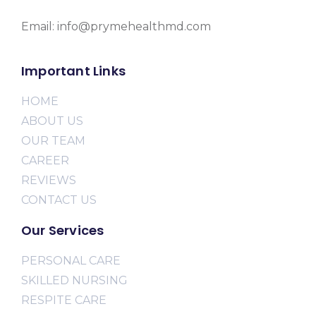
Email: info@prymehealthmd.com
Important Links
HOME
ABOUT US
OUR TEAM
CAREER
REVIEWS
CONTACT US
Our Services
PERSONAL CARE
SKILLED NURSING
RESPITE CARE