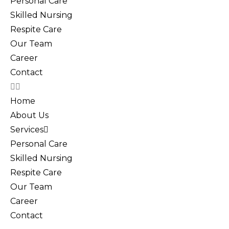
Personal Care
Skilled Nursing
Respite Care
Our Team
Career
Contact
Home
About Us
Services
Personal Care
Skilled Nursing
Respite Care
Our Team
Career
Contact