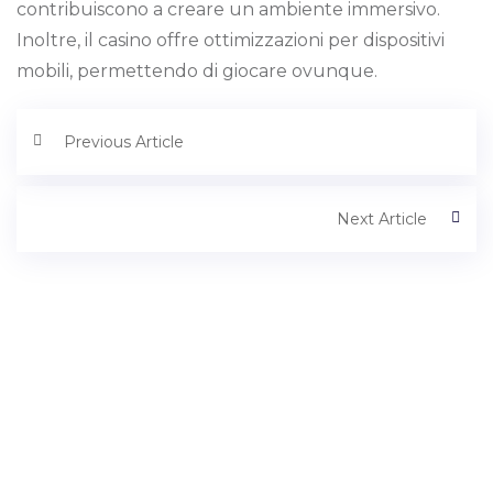
contribuiscono a creare un ambiente immersivo.
Inoltre, il casino offre ottimizzazioni per dispositivi
mobili, permettendo di giocare ovunque.
Previous Article
Next Article