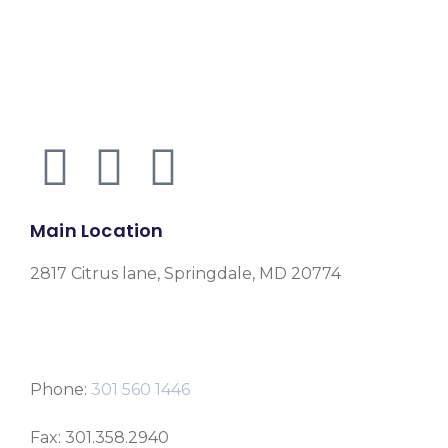
Main Location
2817 Citrus lane, Springdale, MD 20774
Phone:
301 560 1446
Fax: 301.358.2940