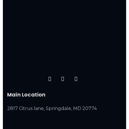
Main Location
2817 Citrus lane, Springdale, MD 20774