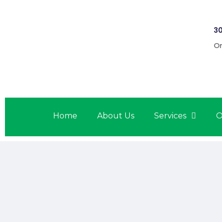
30
On
Home
About Us
Services
O