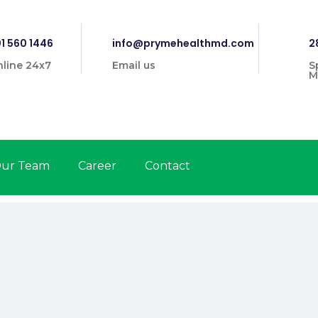
1 560 1446
info@prymehealthmd.com
2
line 24x7
Email us
S
M
ur Team
Career
Contact