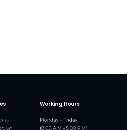
ces
Working Hours
Monday – Friday
CARE
(8:00 A.M – 5:00 P.M)
RSING