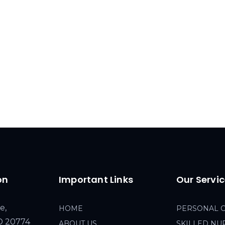
on
Important Links
Our Servi
e,
HOME
PERSONAL 
MD 20774
ABOUT US
SKILLED NU