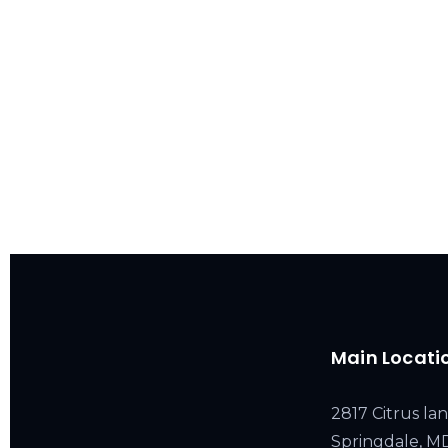
Main Locati
2817 Citrus lan
Springdale, 