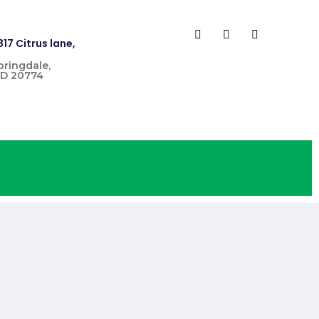
817 Citrus lane,
pringdale,
D 20774