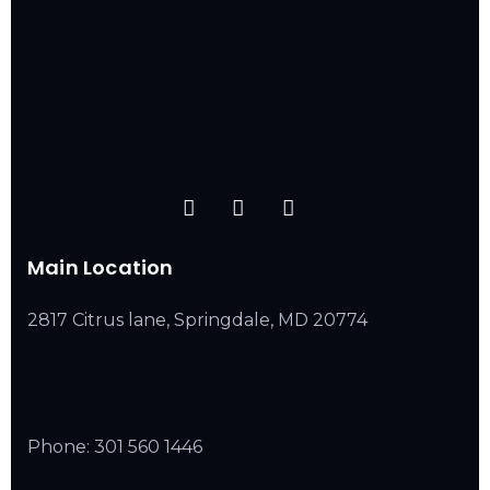
Main Location
2817 Citrus lane, Springdale, MD 20774
Phone:
301 560 1446