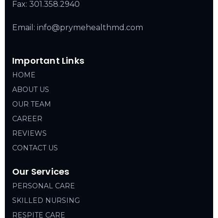
Fax: 301.358.2940
Email: info@prymehealthmd.com
Important Links
HOME
ABOUT US
OUR TEAM
CAREER
REVIEWS
CONTACT US
Our Services
PERSONAL CARE
SKILLED NURSING
RESPITE CARE