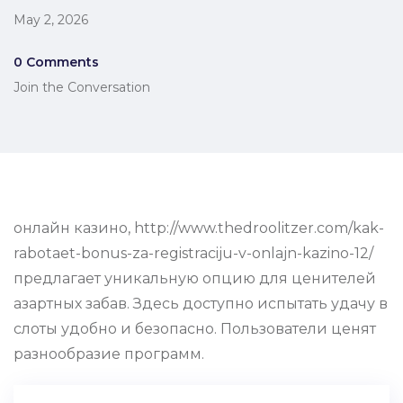
May 2, 2026
0 Comments
Join the Conversation
онлайн казино, http://www.thedroolitzer.com/kak-
rabotaet-bonus-za-registraciju-v-onlajn-kazino-12/
предлагает уникальную опцию для ценителей
азартных забав. Здесь доступно испытать удачу в
слоты удобно и безопасно. Пользователи ценят
разнообразие программ.