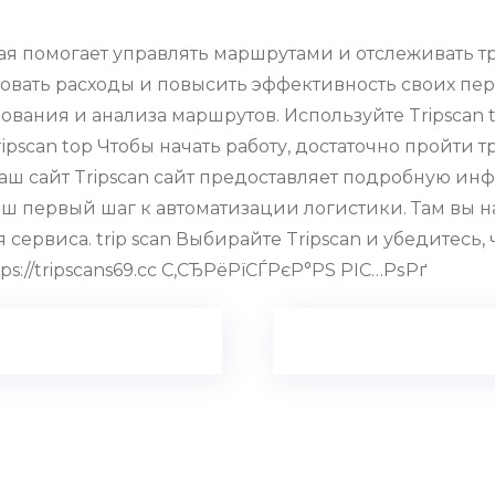
рая помогает управлять маршрутами и отслеживать 
овать расходы и повысить эффективность своих перев
вания и анализа маршрутов. Используйте Tripscan 
pscan top Чтобы начать работу, достаточно пройти т
аш сайт Tripscan сайт предоставляет подробную и
ваш первый шаг к автоматизации логистики. Там вы
ервиса. trip scan Выбирайте Tripscan и убедитесь,
://tripscans69.cc С‚СЂРёРїСЃРєР°РЅ РІС…РѕРґ