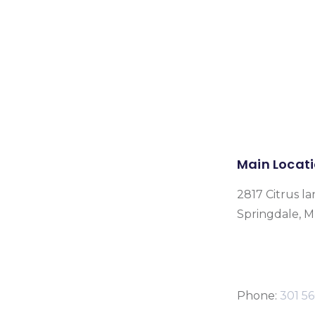
Main Locat
2817 Citrus la
Springdale, 
Phone:
301 56