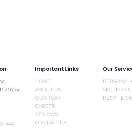
ion
Important Links
Our Servic
ne,
HOME
PERSONAL 
MD 20774
ABOUT US
SKILLED N
OUR TEAM
RESPITE C
CAREER
REVIEWS
CONTACT US
0 1446