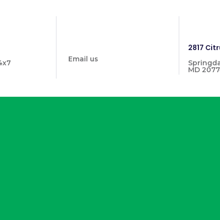
info@prymehealthmd.com
1446
2817 Citr
Email us
4x7
Springda
MD 2077