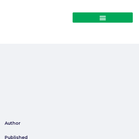
Author
Published