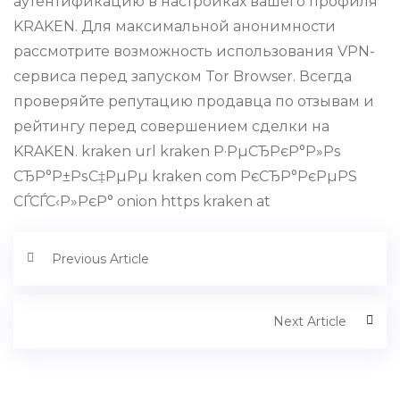
аутентификацию в настройках вашего профиля
KRAKEN. Для максимальной анонимности
рассмотрите возможность использования VPN-
сервиса перед запуском Tor Browser. Всегда
проверяйте репутацию продавца по отзывам и
рейтингу перед совершением сделки на
KRAKEN. kraken url kraken Р·РµСЂРєР°Р»Рѕ
СЂР°Р±РѕС‡РµРµ kraken com РєСЂР°РєРµРЅ
СЃСЃС‹Р»РєР° onion https kraken at
Previous Article
Next Article