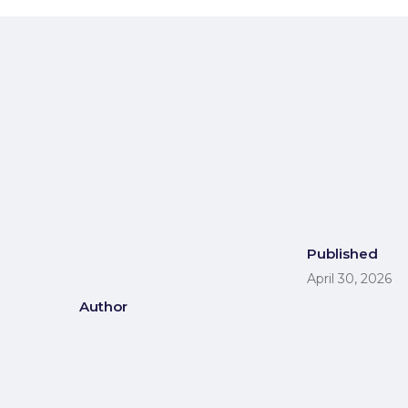
Contact
Published
April 30, 2026
Author