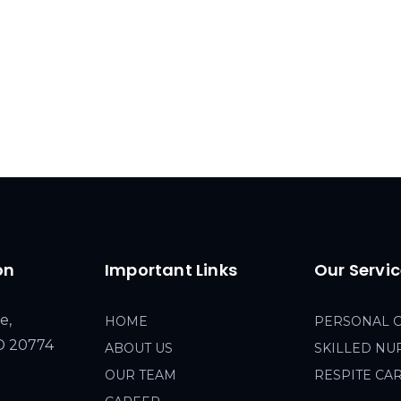
on
Important Links
Our Servi
e,
HOME
PERSONAL 
MD 20774
ABOUT US
SKILLED NU
OUR TEAM
RESPITE CA