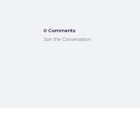
0 Comments
Join the Conversation