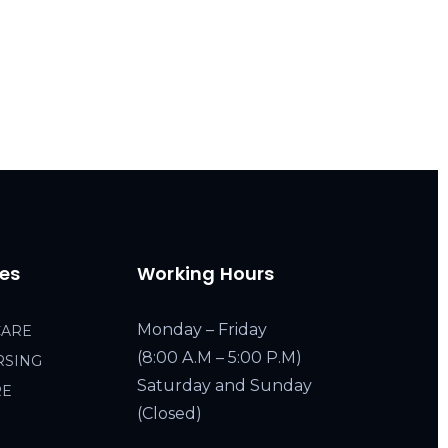
ces
Working Hours
Monday – Friday
CARE
(8:00 A.M – 5:00 P.M)
RSING
Saturday and Sunday
RE
(Closed)