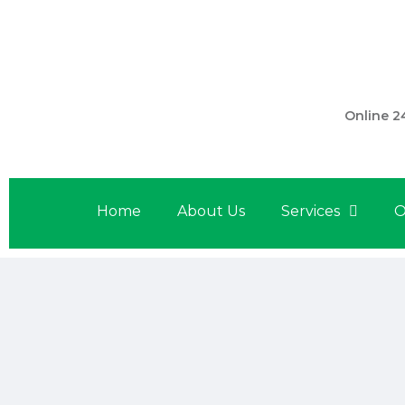
301 560 
Online 2
Home
About Us
Services
O