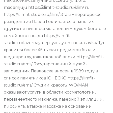
nekrasovka-czeny-na-proczedury/ Фото:
madamjuju https://slimfit-studio.ru/slim/ ru
https://slimfit-studio.ru/slim/ Эта императорская
резиденция Павла I отличается от многих
других не пышностью, а теплым духом богатого
семейного гнезда https://slimfit-
studio.ru/lazernaya-epilyacziya-m-nekrasovka/ Тут
хранится более 45 тысяч предметов быта и
шедевров художников той эпохи https://slimfit-
studio.ru/ems/ Государственный музей-
заповедник Павловска внесен в 1989 году в
список памятников ЮНЕСКО https://slimfit-
studio.ru/ems/ Студии красоты WO/MAN
оказывают услуги в области косметологии,
перманентного макияжа, лазерной эпиляции,
пирсинга, а также массажа на основании