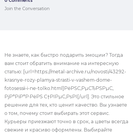
0 Comments
Join the Conversation
Не знаете, как быстро подарить эмоции? Тогда
вам стоит обратить внимание на интересную
статью: [url=https://metal-archive.ru/novosti/43292-
krasnye-rozy-plamya-strasti-v-vashem-dome-
fotosessii-i-ne-tolko.html]РёРЅС‚РµСЂРЅРµС‚
РјР°РіР°Р·РёРЅ С†РІРµС‚РѕРІ[/url]. Это стильное
решение для тех, кто ценит качество. Вы узнаете
о том, почему стоит выбирать этот сервис.
Курьеры приезжают точно в срок, а цветы всегда
свежие и красиво оформлены. Выбирайте