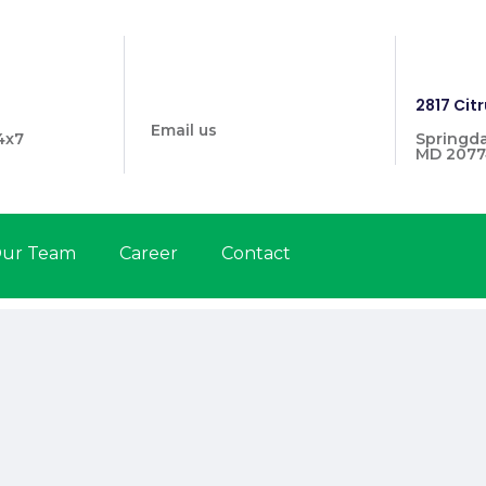
info@prymehealthmd.com
1446
2817 Citr
Email us
4x7
Springda
MD 2077
ur Team
Career
Contact