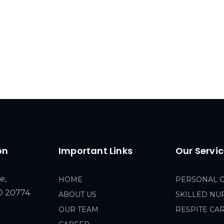
on
Important Links
Our Servi
e,
HOME
PERSONAL 
MD 20774
ABOUT US
SKILLED NU
OUR TEAM
RESPITE CA