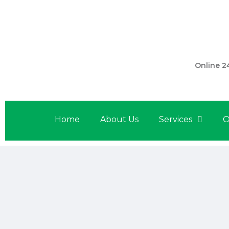
301 560 
Online 2
Home
About Us
Services
O