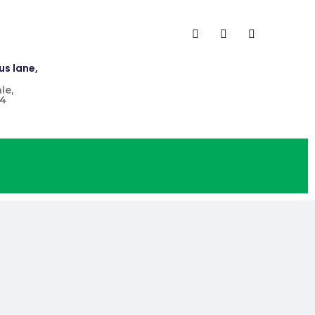
us lane,
le,
4