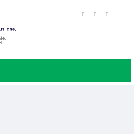
us lane,
le,
4