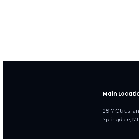
Main Locati
2817 Citrus lan
Springdale, 