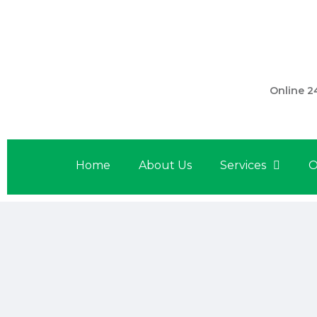
301 560 
Online 2
Home
About Us
Services
O