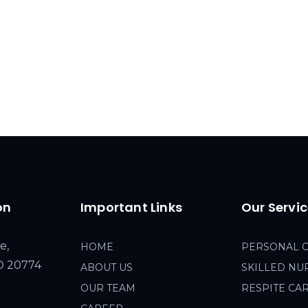
on
Important Links
Our Servi
e,
HOME
PERSONAL 
MD 20774
ABOUT US
SKILLED NU
OUR TEAM
RESPITE CA