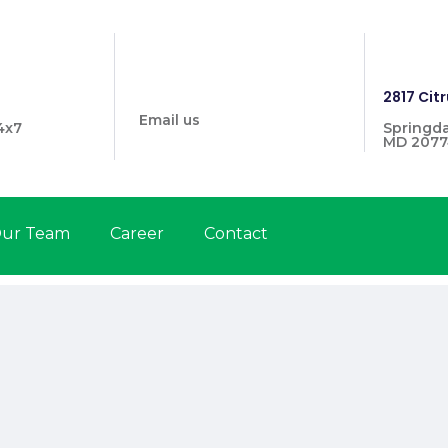
info@prymehealthmd.com
1446
2817 Citr
Email us
4x7
Springda
MD 2077
ur Team
Career
Contact