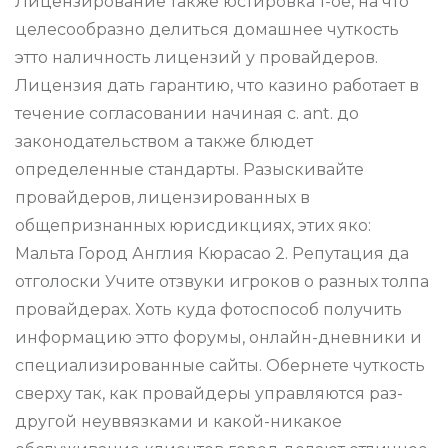
Лицензирование также юстировка 1-ое, на что
целесообразно делиться домашнее чуткость
этто наличность лицензий у провайдеров.
Лицензия дать гарантию, что казино работает в
течение согласовании начиная с. ant. до
законодательством а также блюдет
определенные стандарты. Разыскивайте
провайдеров, лицензированных в
общепризнанных юрисдикциях, этих яко:
Мальта Город Англия Кюрасао 2. Репутация да
отголоски Учите отзвуки игроков о разных толпа
провайдерах. Хоть куда фотоспособ получить
информацию этто форумы, онлайн-дневники и
специализированные сайты. Обернете чуткость
сверху так, как провайдеры управляются раз-
другой неуввязками и какой-никакое