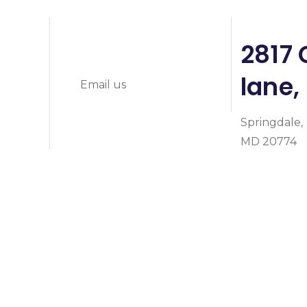
info@prymeheal
0
2817 
lane,
Email us
Springdale,
MD 20774