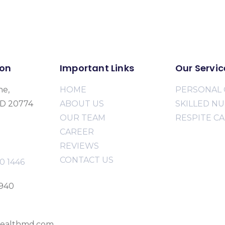
ion
Important Links
Our Servic
ne,
HOME
PERSONAL 
MD 20774
ABOUT US
SKILLED N
OUR TEAM
RESPITE C
CAREER
REVIEWS
CONTACT US
0 1446
2940
ealthmd.com