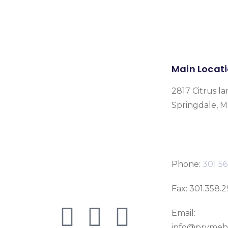
Main Locat
2817 Citrus la
Springdale, 
Phone:
301 56
Fax: 301.358.
Email:
info@prymeh