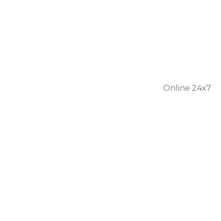
301 56
1446
Online 24x7
Home
About Us
Services
Personal Care
Skilled Nursing
Respite Care
Our Team