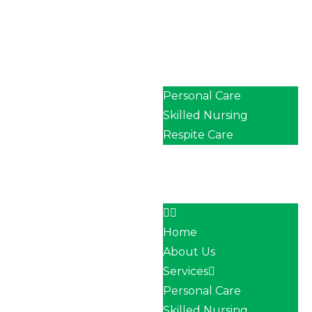
Home
About Us
Services
Personal Care
Skilled Nursing
Respite Care
Our Team
Career
Contact
Home
About Us
Services
Personal Care
Skilled Nursing