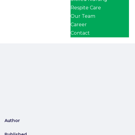
Respite Care
Our Team
Career
Contact
Author
Published