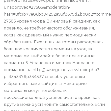
разного https://www.publishme.nl/qq-htm/?
unapproved=27585&moderation-
hash=8fc1b77e86bd94292a93f8679d2bb8d2#comme
27585 уровня ухода. Виниловый сайдинг, как
правило, не требует частого обслуживания,
когда как древесный нужно периодически
обрабатывать. Ежели вы не готовы расходовать
большое колличество времени на уход за
материалом, выбирайте более практичные
варианты. 5. Установка и монтаж Направьте
внимание на http://jkasiege.net/viewtopic.php?
p=334337#p334337 способы установки
избранного вами сайдинга. Некоторые
материалы могут потребовать
профессиональной установки, в то время как
другие можно установить самостоятельно. Если