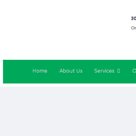
30
On
Home
About Us
Services
O