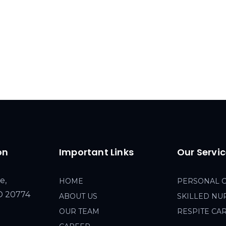
on
Important Links
Our Servi
e,
HOME
PERSONAL 
MD 20774
ABOUT US
SKILLED NU
OUR TEAM
RESPITE CA