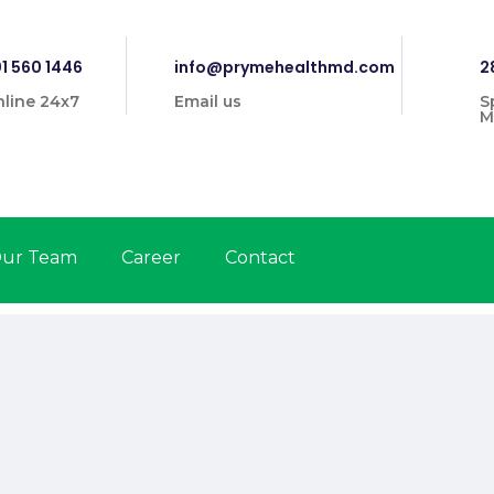
1 560 1446
info@prymehealthmd.com
2
line 24x7
Email us
S
M
ur Team
Career
Contact