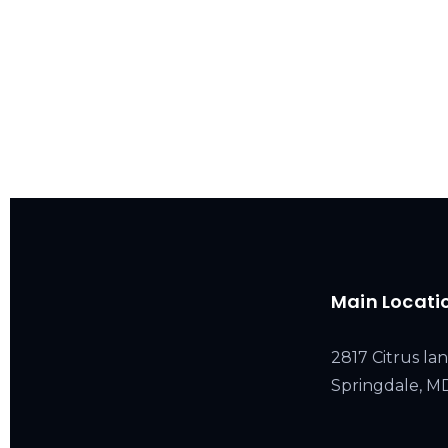
Main Locati
2817 Citrus lan
Springdale, 