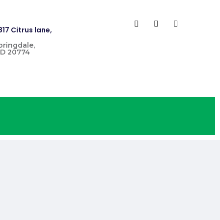
817 Citrus lane,
pringdale,
D 20774