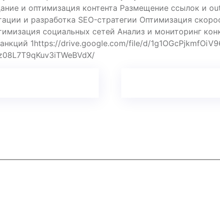
ание и оптимизация контента Размещение ссылок и ou
ации и разработка SEO-стратегии Оптимизация скорос
тимизация социальных сетей Анализ и мониторинг кон
кций 1https://drive.google.com/file/d/1g1OGcPjkmfOiV9
yvz08L7T9qKuv3iTWeBVdX/