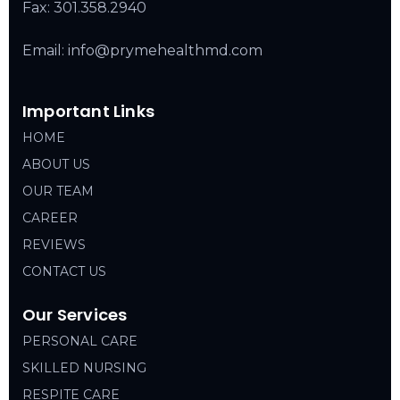
Fax: 301.358.2940
Email: info@prymehealthmd.com
Important Links
HOME
ABOUT US
OUR TEAM
CAREER
REVIEWS
CONTACT US
Our Services
PERSONAL CARE
SKILLED NURSING
RESPITE CARE