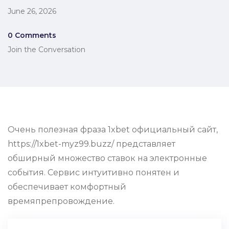
June 26, 2026
0 Comments
Join the Conversation
Очень полезная фраза 1xbet официальный сайт,
https://1xbet-myz99.buzz/ представляет
обширный множество ставок на электронные
события. Сервис интуитивно понятен и
обеспечивает комфортный
времяпрепровождение.