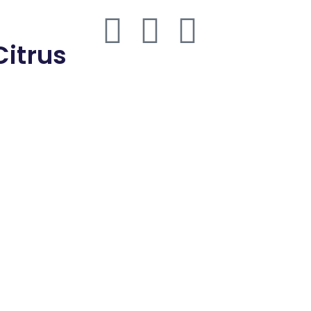
thmd.com
Citrus