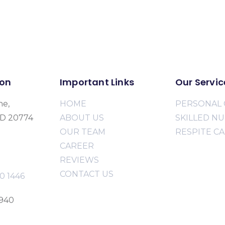
ion
Important Links
Our Servic
ne,
HOME
PERSONAL 
MD 20774
ABOUT US
SKILLED N
OUR TEAM
RESPITE C
CAREER
REVIEWS
CONTACT US
0 1446
2940