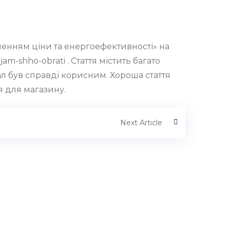
шенням ціни та енергоефективності» на
jam-shho-obrati . Стаття містить багато
л був справді корисним. Хороша стаття
я для магазину.
Next Article