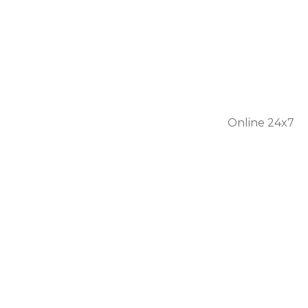
301 56
1446
Online 24x7
Home
About Us
Services
Personal Care
Skilled Nursing
Respite Care
Our Team