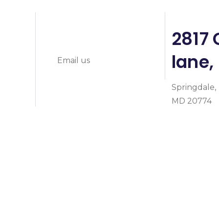
info@prymeheal
0
2817 
lane,
Email us
Springdale,
MD 20774