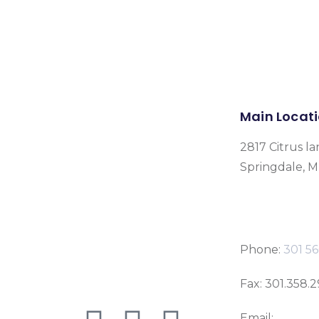
Main Locat
2817 Citrus la
Springdale, 
Phone:
301 56
Fax: 301.358.
Email: