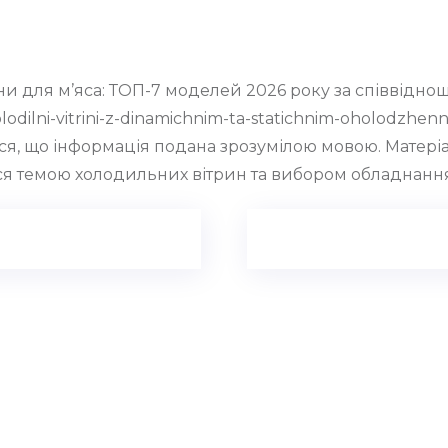
ни для м’яса: ТОП-7 моделей 2026 року за співвідно
lodilni-vitrini-z-dinamichnim-ta-statichnim-oholodzhenn
ся, що інформація подана зрозумілою мовою. Матеріа
ься темою холодильних вітрин та вибором обладнанн